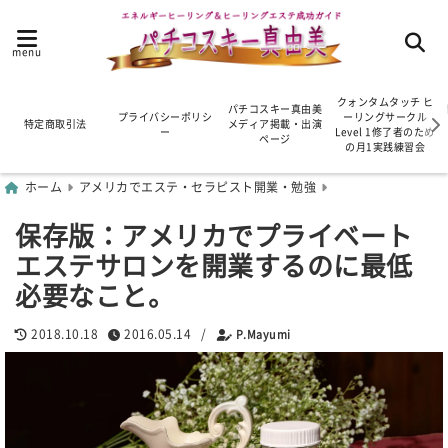
menu
クォンタムタッチ ヒ
パチコスキー真由美
プライバシーポリシ
ーリングサークル
特定商取引法
メディア掲載・出演
ー
Level 1修了者のため
ページ
の月1実践練習会
ホーム
アメリカでエステ・セラピスト開業・勉強
保存版：アメリカでプライベート
エステサロンを開業するのに最低
必要なこと。
2018.10.18
2016.05.14
/
P.Mayumi