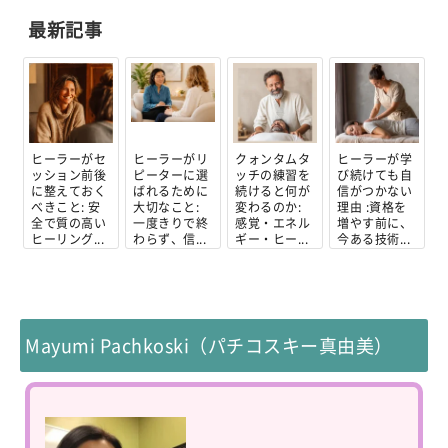
最新記事
ヒーラーがセ
ヒーラーがリ
クォンタムタ
ヒーラーが学
ッション前後
ピーターに選
ッチの練習を
び続けても自
に整えておく
ばれるために
続けると何が
信がつかない
べきこと: 安
大切なこと:
変わるのか:
理由 :資格を
全で質の高い
一度きりで終
感覚・エネル
増やす前に、
ヒーリング...
わらず、信...
ギー・ヒー...
今ある技術...
Mayumi Pachkoski（パチコスキー真由美）