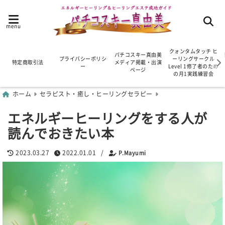
menu
クォンタムタッチ ヒ
パチコスキー真由美
プライバシーポリシ
ーリングサークル
特定商取引法
メディア掲載・出演
ー
Level 1修了者のため
ページ
の月1実践練習会
ホーム
セラピスト・癒し・ヒーリングセラピー
エネルギーヒーリングをする人が
読んでおきたい本
2023.03.27
2022.01.01
/
P.Mayumi