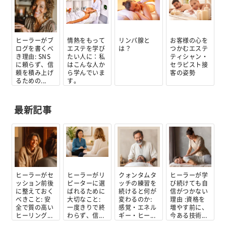
ヒーラーがブ
情熱をもって
リンパ腺と
お客様の心を
ログを書くべ
エステを学び
は？
つかむエステ
き理由: SNS
たい人に：私
ティシャン・
に頼らず、信
はこんな人か
セラピスト接
頼を積み上げ
ら学んでいま
客の姿勢
るための...
す。
最新記事
ヒーラーがセ
ヒーラーがリ
クォンタムタ
ヒーラーが学
ッション前後
ピーターに選
ッチの練習を
び続けても自
に整えておく
ばれるために
続けると何が
信がつかない
べきこと: 安
大切なこと:
変わるのか:
理由 :資格を
全で質の高い
一度きりで終
感覚・エネル
増やす前に、
ヒーリング...
わらず、信...
ギー・ヒー...
今ある技術...