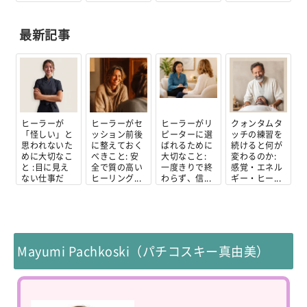
リ...
最新記事
ヒーラーが
ヒーラーがセ
ヒーラーがリ
クォンタムタ
「怪しい」と
ッション前後
ピーターに選
ッチの練習を
思われないた
に整えておく
ばれるために
続けると何が
めに大切なこ
べきこと: 安
大切なこと:
変わるのか:
と :目に見え
全で質の高い
一度きりで終
感覚・エネル
ない仕事だ
ヒーリング...
わらず、信...
ギー・ヒー...
か...
Mayumi Pachkoski（パチコスキー真由美）