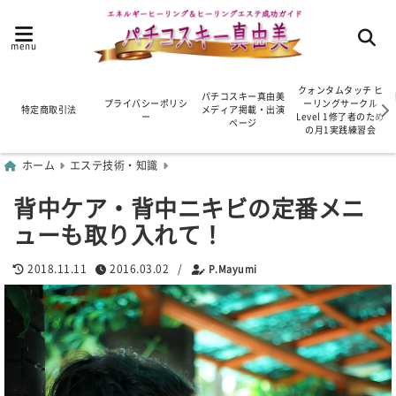
menu
クォンタムタッチ ヒ
パチコスキー真由美
プライバシーポリシ
ーリングサークル
特定商取引法
メディア掲載・出演
ー
Level 1修了者のため
ページ
の月1実践練習会
ホーム
エステ技術・知識
背中ケア・背中ニキビの定番メニ
ューも取り入れて！
2018.11.11
2016.03.02
/
P.Mayumi