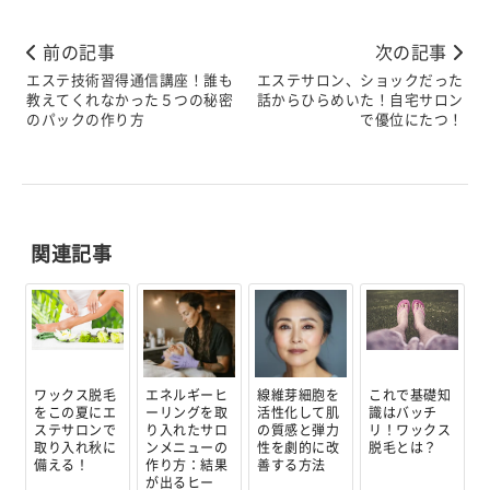
前の記事
次の記事
エステ技術習得通信講座！誰も
エステサロン、ショックだった
教えてくれなかった５つの秘密
話からひらめいた！自宅サロン
のパックの作り方
で優位にたつ！
関連記事
ワックス脱毛
エネルギーヒ
線維芽細胞を
これで基礎知
をこの夏にエ
ーリングを取
活性化して肌
識はバッチ
ステサロンで
り入れたサロ
の質感と弾力
リ！ワックス
取り入れ秋に
ンメニューの
性を劇的に改
脱毛とは？
備える！
作り方：結果
善する方法
が出るヒー