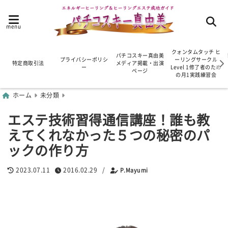
menu
クォンタムタッチ ヒ
パチコスキー真由美
プライバシーポリシ
ーリングサークル
特定商取引法
メディア掲載・出演
ー
Level 1修了者のため
ページ
の月1実践練習会
ホーム
未分類
エステ技術習得通信講座！誰も教
えてくれなかった５つの秘密のパ
ックの作り方
2023.07.11
2016.02.29
/
P.Mayumi