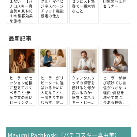
まない！【パ
グル）マイビ
セラピスト集
印象の与え方
チコスキー真
ジネスページ
客で一番大切
セミナー
由美×JUNIC
チャット機能
なこと
HIの集客効果
設定の仕方
を激増...
最新記事
ヒーラーがセ
ヒーラーがリ
クォンタムタ
ヒーラーが学
ッション前後
ピーターに選
ッチの練習を
び続けても自
に整えておく
ばれるために
続けると何が
信がつかない
べきこと: 安
大切なこと:
変わるのか:
理由 :資格を
全で質の高い
一度きりで終
感覚・エネル
増やす前に、
ヒーリング...
わらず、信...
ギー・ヒー...
今ある技術...
Mayumi Pachkoski（パチコスキー真由美）