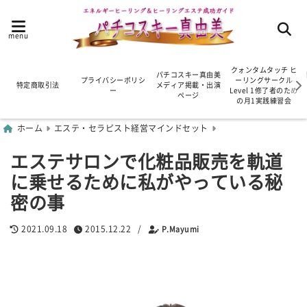
menu
クォンタムタッチ ヒ
パチコスキー真由美
プライバシーポリシ
ーリングサークル
特定商取引法
メディア掲載・出演
ー
Level 1修了者のため
ページ
の月1実践練習会
ホーム
エステ・セラピスト経営マインドセット
エステサロンで化粧品販売を軌道
に乗せるために私がやっている秘
密の事
2021.09.18
2015.12.22
/
P.Mayumi