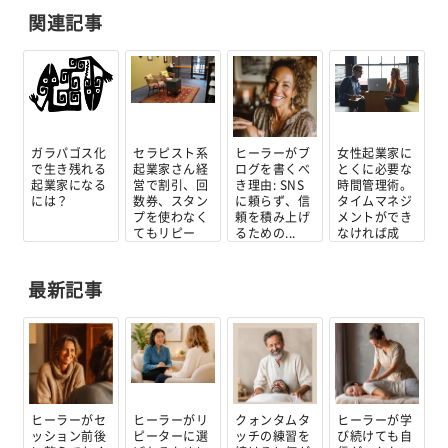
関連記事
ガラパゴス化
セラピスト系
ヒーラーがブ
女性起業家に
で生き残れる
起業家さん経
ログを書くべ
とくに必要な
起業家になる
営で割引、回
き理由: SNS
時間管理術。
には？
数券、スタン
に頼らず、信
タイムマネジ
プを使わなく
頼を積み上げ
メントができ
てもリピー
るための...
なければ成
タ...
功...
最新記事
ヒーラーがセ
ヒーラーがリ
クォンタムタ
ヒーラーが学
ッション前後
ピーターに選
ッチの練習を
び続けても自