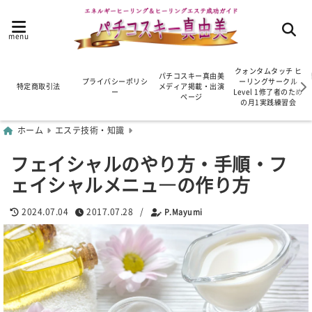
menu
クォンタムタッチ ヒ
パチコスキー真由美
プライバシーポリシ
ーリングサークル
特定商取引法
メディア掲載・出演
ー
Level 1修了者のため
ページ
の月1実践練習会
ホーム
エステ技術・知識
フェイシャルのやり方・手順・フ
ェイシャルメニュ―の作り方
2024.07.04
2017.07.28
/
P.Mayumi