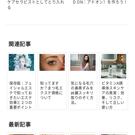
ケアセラピストとしてとり入れ
D ON：アドオン）を作ろう！
る
関連記事
保存版：フェ
知ってます
気になる毛穴
ビタミンA誘
イシャルエス
か？まつ毛エ
の鼻黒ずみを
導体スキンケ
テで知ってお
クステ資格に
綺麗スッキリ
アの真実：効
きたいエステ
ついて
取りのぞく方
果、リスク、
効果と２つの
法。
そして正しい
重要ポイント
使い方
最新記事