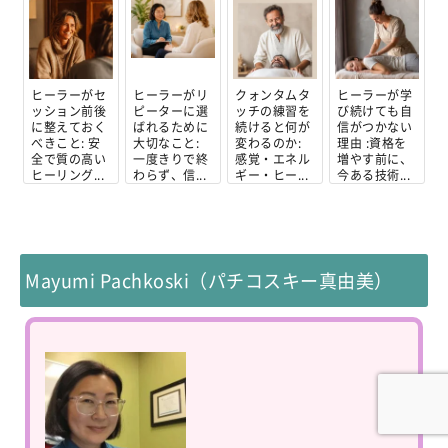
ヒーラーがセ
ヒーラーがリ
クォンタムタ
ヒーラーが学
ッション前後
ピーターに選
ッチの練習を
び続けても自
に整えておく
ばれるために
続けると何が
信がつかない
べきこと: 安
大切なこと:
変わるのか:
理由 :資格を
全で質の高い
一度きりで終
感覚・エネル
増やす前に、
ヒーリング...
わらず、信...
ギー・ヒー...
今ある技術...
Mayumi Pachkoski（パチコスキー真由美）