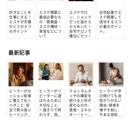
好きなことを
エステ開業に
エステサロ
女性起業でエ
仕事にする！
最低必要なも
ン、ショック
ステ開業して
エステが天職
の：開業届・
だった話から
成功する３つ
かどうか４つ
エステ機材・
ひらめいた！
の重大ポイン
のポイント
資金などにつ
自宅サロンで
ト。
いて
優位にたつ！
最新記事
ヒーラーがセ
ヒーラーがリ
クォンタムタ
ヒーラーが学
ッション前後
ピーターに選
ッチの練習を
び続けても自
に整えておく
ばれるために
続けると何が
信がつかない
べきこと: 安
大切なこと:
変わるのか:
理由 :資格を
全で質の高い
一度きりで終
感覚・エネル
増やす前に、
ヒーリング...
わらず、信...
ギー・ヒー...
今ある技術...