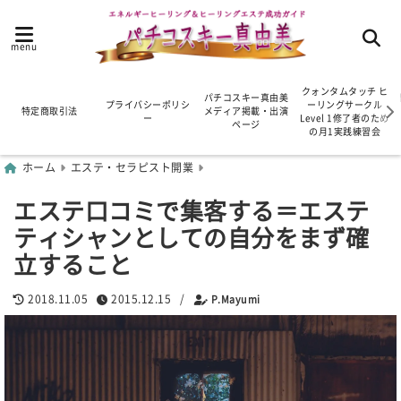
menu
クォンタムタッチ ヒ
パチコスキー真由美
プライバシーポリシ
ーリングサークル
特定商取引法
メディア掲載・出演
ー
Level 1修了者のため
ページ
の月1実践練習会
ホーム
エステ・セラピスト開業
エステ口コミで集客する＝エステ
ティシャンとしての自分をまず確
立すること
2018.11.05
2015.12.15
/
P.Mayumi