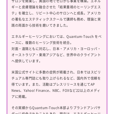
サロンを開業し、異国の地でゼロから事業を構築。エネル
ギーと皮膚理論を融合させた「結果重視のヒーリングエス
テ」を確立し、リピート中心のサロンへと成長。アメリカ
の著名なエステティックスクールで講師も務め、理論と実
践の両面から技術を磨いてきました。
エネルギーヒーリングにおいては、
Quantum-Touch
をベ
ースに、複数のヒーリング技術を統合。
対面・遠隔ともに対応し、日本・アメリカ・ヨーロッパ・
オーストラリア・東南アジアなど、世界中のクライアント
へ提供しています。
米国公式サイトに多数の症例が掲載され、日本ではスピリ
チュアル専門誌にも取り上げられるなど、国内外で信頼を
得ています。また、活動はプレスリリースを通じてAP
News、Yahoo! Finance、NBC、FOXなど22以上のメディ
アに掲載。
その実績からQuantum-Touch本部よりブランドアンバサ
ダーに任命されたこともあり、現在は、エネルギーヒーリ