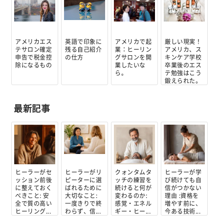
アメリカエス
英語で印象に
アメリカで起
厳しい現実！
テサロン確定
残る自己紹介
業：ヒーリン
アメリカ、ス
申告で税金控
の仕方
グサロンを開
キンケア学校
除になるもの
業したいな
卒業後のエス
ら。
テ勉強はこう
鍛えられた。
最新記事
ヒーラーがセ
ヒーラーがリ
クォンタムタ
ヒーラーが学
ッション前後
ピーターに選
ッチの練習を
び続けても自
に整えておく
ばれるために
続けると何が
信がつかない
べきこと: 安
大切なこと:
変わるのか:
理由 :資格を
全で質の高い
一度きりで終
感覚・エネル
増やす前に、
ヒーリング...
わらず、信...
ギー・ヒー...
今ある技術...