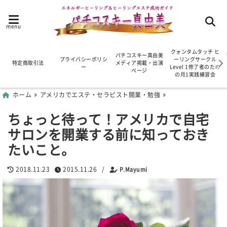
menu
クォンタムタッチ ヒ
パチコスキー真由美
プライバシーポリシ
ーリングサークル
特定商取引法
メディア掲載・出演
ー
Level 1修了者のため
ページ
の月1実践練習会
ホーム
アメリカでエステ・セラピスト開業・勉強
ちょっと待って！アメリカで自宅
サロンを開業する前に知っておき
たいこと。
2018.11.23
2015.11.26
/
P.Mayumi