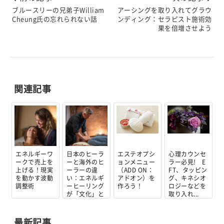
ブルースリーの兄弟子William
アーシングを取り入れてグラウ
Cheung氏の忘れられない話
ンディング：セラピスト施術効
果を倍増させよう
関連記事
エネルギーワ
日本のヒーラ
エステオプシ
心理カウンセ
ークで売上を
ーと海外のヒ
ョンメニュー
ラー必見! E
上げる！現実
ーラーの違
（ADD ON：
FT、タッピン
を動かす波動
い：エネルギ
アドオン）を
グ、キネシオ
調整術
ーヒーリング
作ろう！
ロジーなどを
が「文化」と
取り入れ...
「...
最新記事