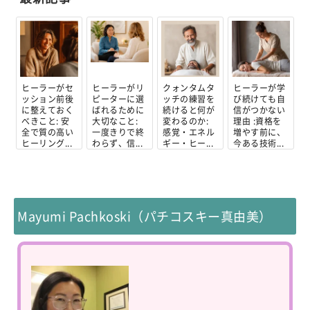
ヒーラーがセ
ヒーラーがリ
クォンタムタ
ヒーラーが学
ッション前後
ピーターに選
ッチの練習を
び続けても自
に整えておく
ばれるために
続けると何が
信がつかない
べきこと: 安
大切なこと:
変わるのか:
理由 :資格を
全で質の高い
一度きりで終
感覚・エネル
増やす前に、
ヒーリング...
わらず、信...
ギー・ヒー...
今ある技術...
Mayumi Pachkoski（パチコスキー真由美）