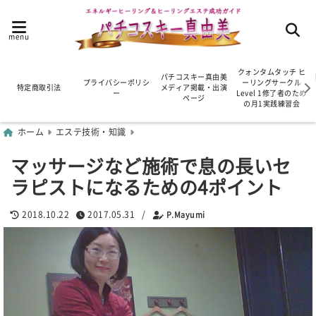
menu
クォンタムタッチ ヒ
パチコスキー真由美
プライバシーポリシ
ーリングサークル
特定商取引法
メディア掲載・出演
ー
Level 1修了者のため
ページ
の月1実践練習会
ホーム
エステ技術・知識
マッサージなど施術で息の長いセ
ラピストになるための4ポイント
2018.10.22
2017.05.31
/
P.Mayumi