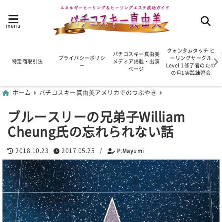
menu
クォンタムタッチ ヒ
パチコスキー真由美
プライバシーポリシ
ーリングサークル
特定商取引法
メディア掲載・出演
ー
Level 1修了者のため
ページ
の月1実践練習会
ホーム
パチコスキー真由美アメリカでのつぶやき
ブルースリーの兄弟子William
Cheung氏の忘れられない話
2018.10.23
2017.05.25
/
P.Mayumi