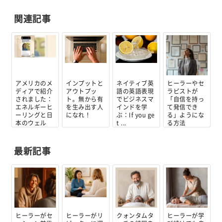
関連記事
アメリカのメ
インプットと
ネイティブ英
ヒーラーやセ
ディアで紹介
アウトプッ
語の英語表現
ラピストが
されました：
ト。無から有
でビジネスマ
「自信を持っ
エネルギーヒ
を生み出す人
インドを学
て発信でき
ーリングと日
になれ！
ぶ：If you ge
る」ようにな
本のウェル
t ...
る方法
ネ...
最新記事
ヒーラーがセ
ヒーラーがリ
クォンタムタ
ヒーラーが学