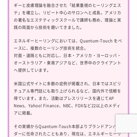
ギーと皮膚理論を融合させた「結果重視のヒーリングエス
テ」を確立し、リピート中心のサロンへと成長。アメリカ
の著名なエステティックスクールで講師も務め、理論と実
践の両面から技術を磨いてきました。
エネルギーヒーリングにおいては、
Quantum-Touch
をベ
ースに、複数のヒーリング技術を統合。
対面・遠隔ともに対応し、日本・アメリカ・ヨーロッパ・
オーストラリア・東南アジアなど、世界中のクライアント
へ提供しています。
米国公式サイトに多数の症例が掲載され、日本ではスピリ
チュアル専門誌にも取り上げられるなど、国内外で信頼を
得ています。また、活動はプレスリリースを通じてAP
News、Yahoo! Finance、NBC、FOXなど22以上のメディ
アに掲載。
その実績からQuantum-Touch本部よりブランドアンバサ
ダーに任命されたこともあり、現在は、エネルギーヒーリ