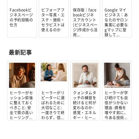
Facebookビ
ビフォーアフ
保存版：face
Google マイ
ジネスページ
ター写真・エ
bookビジネ
ビジネス：あ
の予約投稿の
ステ・施術・
スアカウント
なたのサロン
仕方
セラピストは
(ビジネスペー
集客に必要な
使えるのか
ジ)作成から活
gマップに登
用...
録して...
最新記事
ヒーラーがセ
ヒーラーがリ
クォンタムタ
ヒーラーが学
ッション前後
ピーターに選
ッチの練習を
び続けても自
に整えておく
ばれるために
続けると何が
信がつかない
べきこと: 安
大切なこと:
変わるのか:
理由 :資格を
全で質の高い
一度きりで終
感覚・エネル
増やす前に、
ヒーリング...
わらず、信...
ギー・ヒー...
今ある技術...