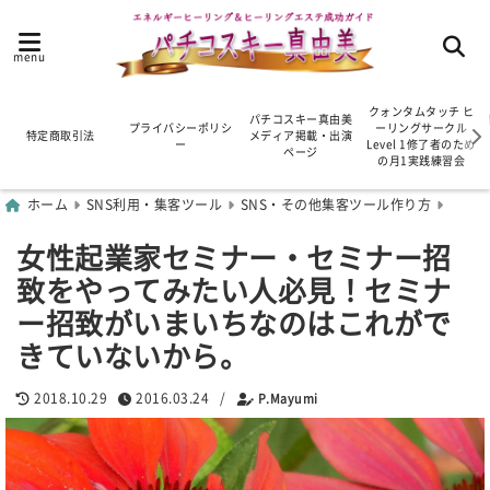
menu
クォンタムタッチ ヒ
パチコスキー真由美
プライバシーポリシ
ーリングサークル
特定商取引法
メディア掲載・出演
ー
Level 1修了者のため
ページ
の月1実践練習会
ホーム
SNS利用・集客ツール
SNS・その他集客ツール作り方
女性起業家セミナー・セミナー招
致をやってみたい人必見！セミナ
ー招致がいまいちなのはこれがで
きていないから。
2018.10.29
2016.03.24
/
P.Mayumi