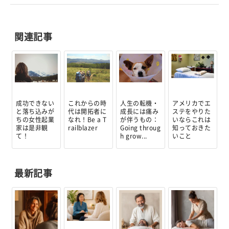
関連記事
成功できない
これからの時
人生の転機・
アメリカでエ
と落ち込みが
代は開拓者に
成長には痛み
ステをやりた
ちの女性起業
なれ！Be a T
が伴うもの：
いならこれは
家は是非観
railblazer
Going throug
知っておきた
て！
h grow...
いこと
最新記事