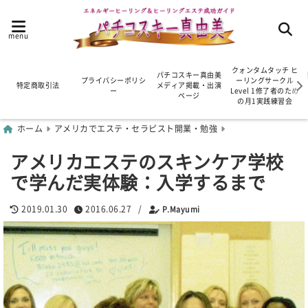
menu
クォンタムタッチ ヒ
パチコスキー真由美
プライバシーポリシ
ーリングサークル
特定商取引法
メディア掲載・出演
ー
Level 1修了者のため
ページ
の月1実践練習会
ホーム
アメリカでエステ・セラピスト開業・勉強
アメリカエステのスキンケア学校
で学んだ実体験：入学するまで
2019.01.30
2016.06.27
/
P.Mayumi