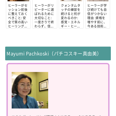
ヒーラーがセ
ヒーラーがリ
クォンタムタ
ヒーラーが学
ッション前後
ピーターに選
ッチの練習を
び続けても自
に整えておく
ばれるために
続けると何が
信がつかない
べきこと: 安
大切なこと:
変わるのか:
理由 :資格を
全で質の高い
一度きりで終
感覚・エネル
増やす前に、
ヒーリング...
わらず、信...
ギー・ヒー...
今ある技術...
Mayumi Pachkoski（パチコスキー真由美）