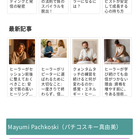
ディングと発
の法則で負の
ラーになるに
ピストが安定
信の秘密
スパイラルを
は？
して成長する
脱出！
心の持ち方
最新記事
ヒーラーがセ
ヒーラーがリ
クォンタムタ
ヒーラーが学
ッション前後
ピーターに選
ッチの練習を
び続けても自
に整えておく
ばれるために
続けると何が
信がつかない
べきこと: 安
大切なこと:
変わるのか:
理由 :資格を
全で質の高い
一度きりで終
感覚・エネル
増やす前に、
ヒーリング...
わらず、信...
ギー・ヒー...
今ある技術...
Mayumi Pachkoski（パチコスキー真由美）