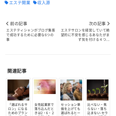
エステ開業
収入源
前の記事
次の記事
エステティシャンがブログ集客
エステサロンを経営していて絶
で成功するために必要な6つの
望的に不安を感じるあなたがま
事
ず気を付ける４つ...
関連記事
「選ばれるサ
女性起業家で
セッション単
比べない・焦
ロン」になる
落ち込んだと
価を上げても
らない・落ち
ためのブラン
きは2・6・２
選ばれるヒー
込まない-セラ