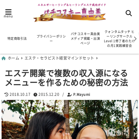
menu
クォンタムタッチ ヒ
パチコスキー真由美
プライバシーポリシ
ーリングサークル
特定商取引法
メディア掲載・出演
ー
Level 1修了者のため
ページ
の月1実践練習会
ホーム
エステ・セラピスト経営マインドセット
エステ開業で複数の収入源になる
メニューを作るための秘密の方法
2018.10.17
2015.12.20
/
P.Mayumi