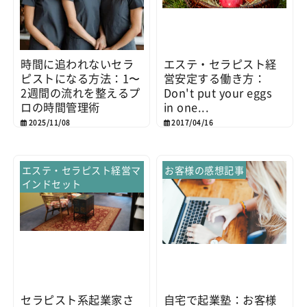
時間に追われないセラ
エステ・セラピスト経
ピストになる方法：1〜
営安定する働き方：
2週間の流れを整えるプ
Don't put your eggs
ロの時間管理術
in one...
2025/11/08
2017/04/16
エステ・セラピスト経営マ
お客様の感想記事
インドセット
セラピスト系起業家さ
自宅で起業塾：お客様