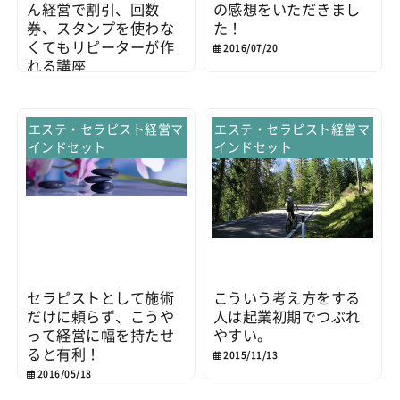
ん経営で割引、回数
の感想をいただきまし
券、スタンプを使わな
た！
くてもリピーターが作
2016/07/20
れる講座
2016/08/02
エステ・セラピスト経営マ
エステ・セラピスト経営マ
インドセット
インドセット
セラピストとして施術
こういう考え方をする
だけに頼らず、こうや
人は起業初期でつぶれ
って経営に幅を持たせ
やすい。
ると有利！
2015/11/13
2016/05/18