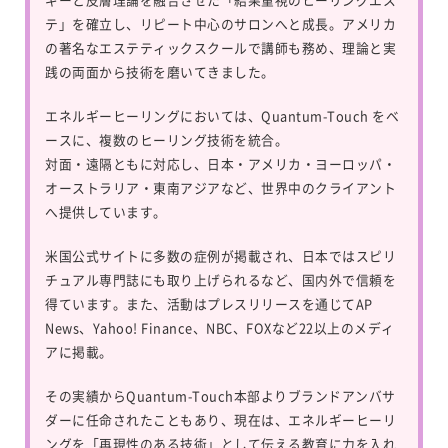
テ」を確立し、リピート中心のサロンへと成長。アメリカ
の著名なエステティックスクールで講師も務め、理論と実
践の両面から技術を磨いてきました。
エネルギーヒーリングにおいては、
Quantum-Touch
をベ
ースに、複数のヒーリング技術を統合。
対面・遠隔ともに対応し、日本・アメリカ・ヨーロッパ・
オーストラリア・東南アジアなど、世界中のクライアント
へ提供しています。
米国公式サイトに多数の症例が掲載され、日本ではスピリ
チュアル専門誌にも取り上げられるなど、国内外で信頼を
得ています。また、活動はプレスリリースを通じてAP
News、Yahoo! Finance、NBC、FOXなど22以上のメディ
アに掲載。
その実績からQuantum-Touch本部よりブランドアンバサ
ダーに任命されたこともあり、現在は、エネルギーヒーリ
ングを「再現性のある技術」として伝える教育に力を入れ