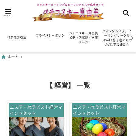
menu
クォンタムタッチ ヒ
パチコスキー真由美
プライバシーポリシ
ーリングサークル
特定商取引法
メディア掲載・出演
ー
Level 1修了者のため
ページ
の月1実践練習会
ホーム
【 経営】 一覧
エステ・セラピスト経営マ
エステ・セラピスト経営マ
インドセット
インドセット