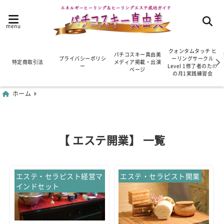
menu
クォンタムタッチ ヒ
パチコスキー真由美
プライバシーポリシ
ーリングサークル
特定商取引法
メディア掲載・出演
ー
Level 1修了者のため
ページ
の月1実践練習会
ホーム
【 エステ開業】 一覧
エステ・セラピスト経営マ
エステ・セラピスト開業
インドセット