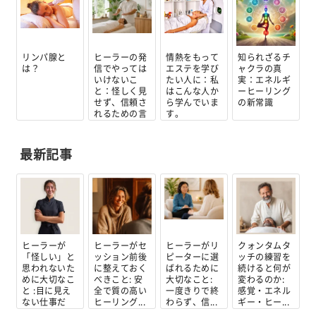
リンパ腺と
ヒーラーの発
情熱をもって
知られざるチ
は？
信でやっては
エステを学び
ャクラの真
いけないこ
たい人に：私
実：エネルギ
と：怪しく見
はこんな人か
ーヒーリング
せず、信頼さ
ら学んでいま
の新常識
れるための言
す。
葉...
最新記事
ヒーラーが
ヒーラーがセ
ヒーラーがリ
クォンタムタ
「怪しい」と
ッション前後
ピーターに選
ッチの練習を
思われないた
に整えておく
ばれるために
続けると何が
めに大切なこ
べきこと: 安
大切なこと:
変わるのか:
と :目に見え
全で質の高い
一度きりで終
感覚・エネル
ない仕事だ
ヒーリング...
わらず、信...
ギー・ヒー...
か...