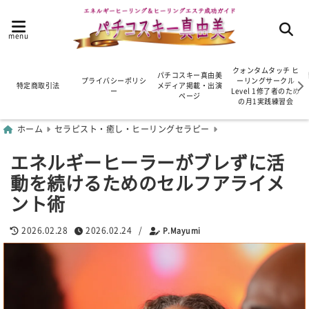
menu
クォンタムタッチ ヒ
パチコスキー真由美
プライバシーポリシ
ーリングサークル
特定商取引法
メディア掲載・出演
ー
Level 1修了者のため
ページ
の月1実践練習会
ホーム
セラピスト・癒し・ヒーリングセラピー
エネルギーヒーラーがブレずに活
動を続けるためのセルフアライメ
ント術
2026.02.28
2026.02.24
/
P.Mayumi