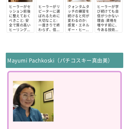
ヒーラーがセ
ヒーラーがリ
クォンタムタ
ヒーラーが学
ッション前後
ピーターに選
ッチの練習を
び続けても自
に整えておく
ばれるために
続けると何が
信がつかない
べきこと: 安
大切なこと:
変わるのか:
理由 :資格を
全で質の高い
一度きりで終
感覚・エネル
増やす前に、
ヒーリング...
わらず、信...
ギー・ヒー...
今ある技術...
Mayumi Pachkoski（パチコスキー真由美）