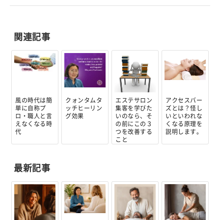
関連記事
風の時代は簡
クォンタムタ
エステサロン
アクセスバー
単に自称プ
ッチヒーリン
集客を学びた
ズとは？怪し
ロ・職人と言
グ効果
いのなら、そ
いといわれな
えなくなる時
の前にこの３
くなる原理を
代
つを改善する
説明します。
こと
最新記事