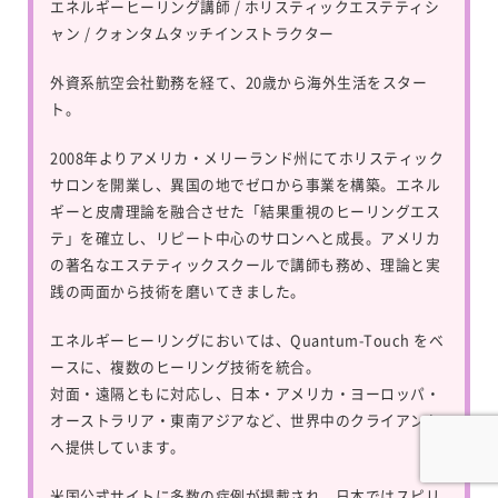
エネルギーヒーリング講師 / ホリスティックエステティシ
ャン / クォンタムタッチインストラクター
外資系航空会社勤務を経て、20歳から海外生活をスター
ト。
2008年よりアメリカ・メリーランド州にてホリスティック
サロンを開業し、異国の地でゼロから事業を構築。エネル
ギーと皮膚理論を融合させた「結果重視のヒーリングエス
テ」を確立し、リピート中心のサロンへと成長。アメリカ
の著名なエステティックスクールで講師も務め、理論と実
践の両面から技術を磨いてきました。
エネルギーヒーリングにおいては、
Quantum-Touch
をベ
ースに、複数のヒーリング技術を統合。
対面・遠隔ともに対応し、日本・アメリカ・ヨーロッパ・
オーストラリア・東南アジアなど、世界中のクライアント
へ提供しています。
米国公式サイトに多数の症例が掲載され、日本ではスピリ