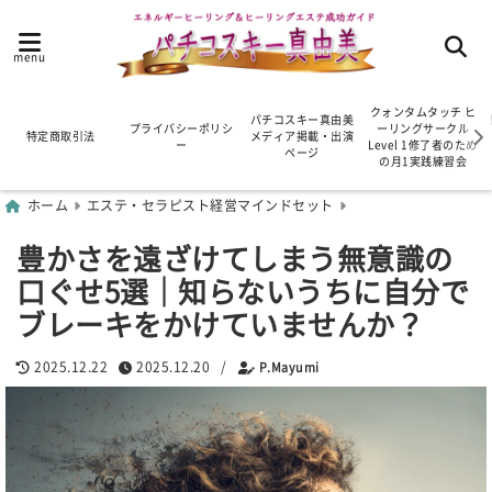
menu
クォンタムタッチ ヒ
パチコスキー真由美
プライバシーポリシ
ーリングサークル
特定商取引法
メディア掲載・出演
ー
Level 1修了者のため
ページ
の月1実践練習会
ホーム
エステ・セラピスト経営マインドセット
豊かさを遠ざけてしまう無意識の
口ぐせ5選｜知らないうちに自分で
ブレーキをかけていませんか？
2025.12.22
2025.12.20
/
P.Mayumi