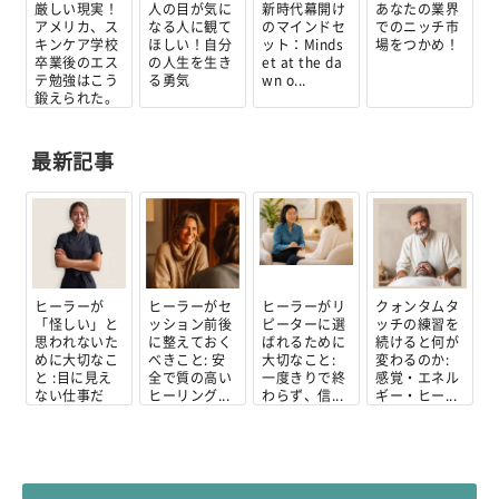
厳しい現実！
人の目が気に
新時代幕開け
あなたの業界
アメリカ、ス
なる人に観て
のマインドセ
でのニッチ市
キンケア学校
ほしい！自分
ット：Minds
場をつかめ！
卒業後のエス
の人生を生き
et at the da
テ勉強はこう
る勇気
wn o...
鍛えられた。
最新記事
ヒーラーが
ヒーラーがセ
ヒーラーがリ
クォンタムタ
「怪しい」と
ッション前後
ピーターに選
ッチの練習を
思われないた
に整えておく
ばれるために
続けると何が
めに大切なこ
べきこと: 安
大切なこと:
変わるのか:
と :目に見え
全で質の高い
一度きりで終
感覚・エネル
ない仕事だ
ヒーリング...
わらず、信...
ギー・ヒー...
か...