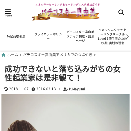
menu
クォンタムタッチ ヒ
パチコスキー真由美
プライバシーポリシ
ーリングサークル
特定商取引法
メディア掲載・出演
ー
Level 1修了者のため
ページ
の月1実践練習会
ホーム
パチコスキー真由美アメリカでのつぶやき
成功できないと落ち込みがちの女
性起業家は是非観て！
2018.11.07
2016.02.13
/
P.Mayumi