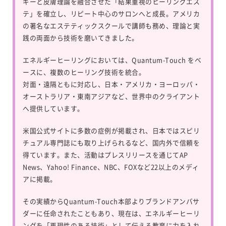
ギーと皮膚理論を融合させた「結果重視のヒーリングエス
テ」を確立し、リピート中心のサロンへと成長。アメリカ
の著名なエステティックスクールで講師も務め、理論と実
践の両面から技術を磨いてきました。
エネルギーヒーリングにおいては、
Quantum-Touch
をベ
ースに、複数のヒーリング技術を統合。
対面・遠隔ともに対応し、日本・アメリカ・ヨーロッパ・
オーストラリア・東南アジアなど、世界中のクライアント
へ提供しています。
米国公式サイトに多数の症例が掲載され、日本ではスピリ
チュアル専門誌にも取り上げられるなど、国内外で信頼を
得ています。また、活動はプレスリリースを通じてAP
News、Yahoo! Finance、NBC、FOXなど22以上のメディ
アに掲載。
その実績からQuantum-Touch本部よりブランドアンバサ
ダーに任命されたこともあり、現在は、エネルギーヒーリ
ングを「再現性のある技術」として伝える教育に力を入れ