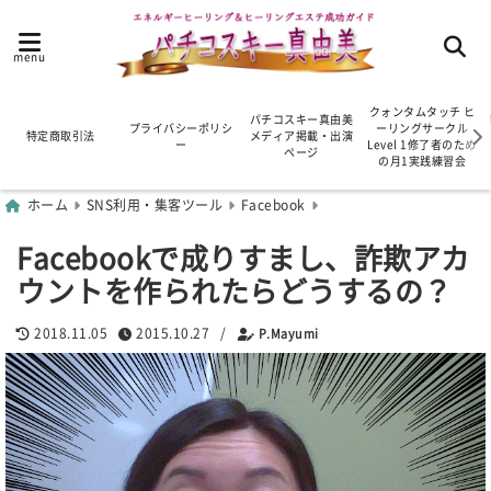
menu
クォンタムタッチ ヒ
パチコスキー真由美
プライバシーポリシ
ーリングサークル
特定商取引法
メディア掲載・出演
ー
Level 1修了者のため
ページ
の月1実践練習会
ホーム
SNS利用・集客ツール
Facebook
Facebookで成りすまし、詐欺アカ
ウントを作られたらどうするの？
2018.11.05
2015.10.27
/
P.Mayumi