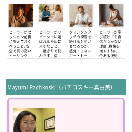
ヒーラーがセ
ヒーラーがリ
クォンタムタ
ヒーラーが学
ッション前後
ピーターに選
ッチの練習を
び続けても自
に整えておく
ばれるために
続けると何が
信がつかない
べきこと: 安
大切なこと:
変わるのか:
理由 :資格を
全で質の高い
一度きりで終
感覚・エネル
増やす前に、
ヒーリング...
わらず、信...
ギー・ヒー...
今ある技術...
Mayumi Pachkoski（パチコスキー真由美）