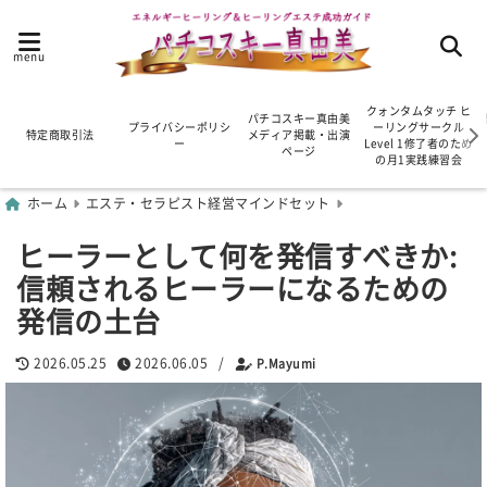
menu
クォンタムタッチ ヒ
パチコスキー真由美
プライバシーポリシ
ーリングサークル
特定商取引法
メディア掲載・出演
ー
Level 1修了者のため
ページ
の月1実践練習会
ホーム
エステ・セラピスト経営マインドセット
ヒーラーとして何を発信すべきか:
信頼されるヒーラーになるための
発信の土台
2026.05.25
2026.06.05
/
P.Mayumi