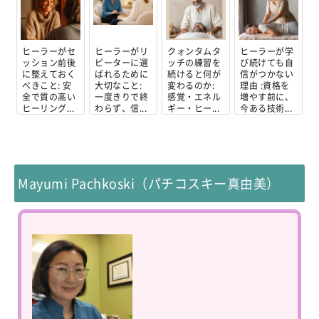
ヒーラーがセ
ヒーラーがリ
クォンタムタ
ヒーラーが学
ッション前後
ピーターに選
ッチの練習を
び続けても自
に整えておく
ばれるために
続けると何が
信がつかない
べきこと: 安
大切なこと:
変わるのか:
理由 :資格を
全で質の高い
一度きりで終
感覚・エネル
増やす前に、
ヒーリング...
わらず、信...
ギー・ヒー...
今ある技術...
Mayumi Pachkoski（パチコスキー真由美）