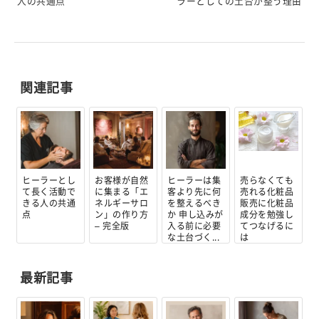
人の共通点
ラーとしての土台が整う理由
関連記事
ヒーラーとし
お客様が自然
ヒーラーは集
売らなくても
て長く活動で
に集まる「エ
客より先に何
売れる化粧品
きる人の共通
ネルギーサロ
を整えるべき
販売に化粧品
点
ン」の作り方
か 申し込みが
成分を勉強し
– 完全版
入る前に必要
てつなげるに
な土台づく...
は
最新記事