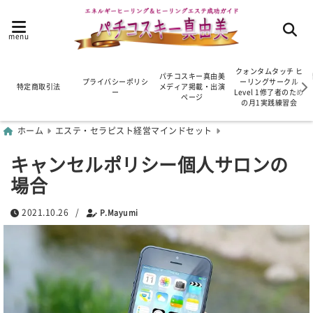
menu
クォンタムタッチ ヒ
パチコスキー真由美
プライバシーポリシ
ーリングサークル
特定商取引法
メディア掲載・出演
ー
Level 1修了者のため
ページ
の月1実践練習会
ホーム
エステ・セラピスト経営マインドセット
キャンセルポリシー個人サロンの
場合
2021.10.26
/
P.Mayumi