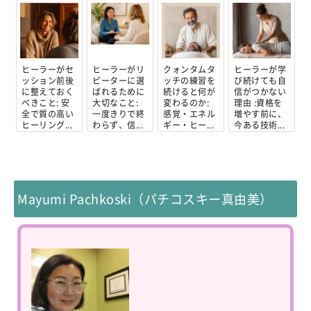
ヒーラーがセ
ヒーラーがリ
クォンタムタ
ヒーラーが学
ッション前後
ピーターに選
ッチの練習を
び続けても自
に整えておく
ばれるために
続けると何が
信がつかない
べきこと: 安
大切なこと:
変わるのか:
理由 :資格を
全で質の高い
一度きりで終
感覚・エネル
増やす前に、
ヒーリング...
わらず、信...
ギー・ヒー...
今ある技術...
Mayumi Pachkoski（パチコスキー真由美）