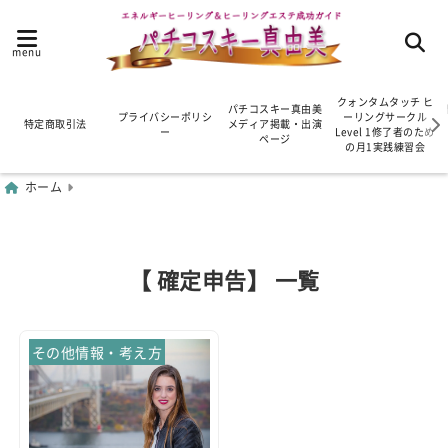
menu
クォンタムタッチ ヒ
パチコスキー真由美
プライバシーポリシ
ーリングサークル
特定商取引法
メディア掲載・出演
ー
Level 1修了者のため
ページ
の月1実践練習会
ホーム
【 確定申告】 一覧
その他情報・考え方