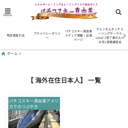
menu
クォンタムタッチ ヒ
パチコスキー真由美
プライバシーポリシ
ーリングサークル
特定商取引法
メディア掲載・出演
ー
Level 1修了者のため
ページ
の月1実践練習会
ホーム
【 海外在住日本人】 一覧
パチコスキー真由美アメリ
カでのつぶやき