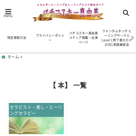
menu
クォンタムタッチ ヒ
パチコスキー真由美
プライバシーポリシ
ーリングサークル
特定商取引法
メディア掲載・出演
ー
Level 1修了者のため
ページ
の月1実践練習会
ホーム
【 本】 一覧
セラピスト・癒し・ヒーリ
ングセラピー