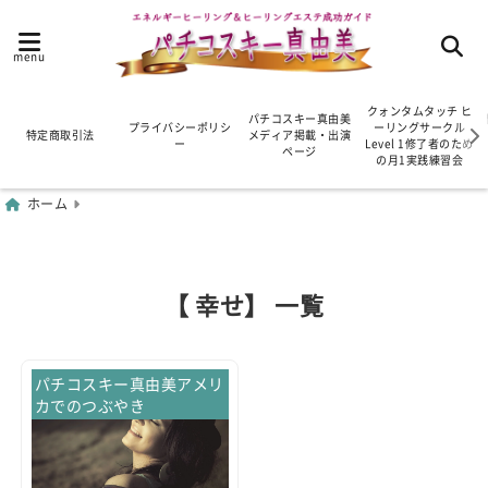
menu
クォンタムタッチ ヒ
パチコスキー真由美
プライバシーポリシ
ーリングサークル
特定商取引法
メディア掲載・出演
ー
Level 1修了者のため
ページ
の月1実践練習会
ホーム
【 幸せ】 一覧
パチコスキー真由美アメリ
カでのつぶやき