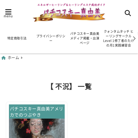
menu
クォンタムタッチ ヒ
パチコスキー真由美
プライバシーポリシ
ーリングサークル
特定商取引法
メディア掲載・出演
ー
Level 1修了者のため
ページ
の月1実践練習会
ホーム
【 不況】 一覧
パチコスキー真由美アメリ
カでのつぶやき