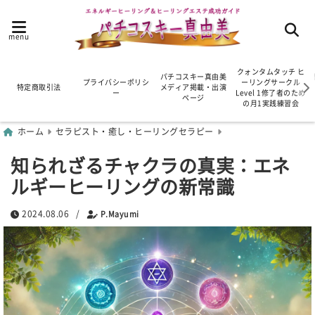
menu
クォンタムタッチ ヒ
パチコスキー真由美
プライバシーポリシ
ーリングサークル
特定商取引法
メディア掲載・出演
ー
Level 1修了者のため
ページ
の月1実践練習会
ホーム
セラピスト・癒し・ヒーリングセラピー
知られざるチャクラの真実：エネ
ルギーヒーリングの新常識
2024.08.06
/
P.Mayumi