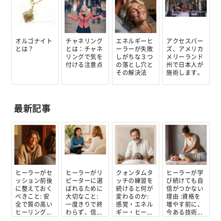
オルゴナイト
チャネリング
エネルギーヒ
アクセスバー
とは？
とは：チャネ
ーラーが失敗
ズ、アメリカ
リングで気を
しがちな３つ
メリーランド
付ける注意点
の落とし穴と
州で日本人が
その解決法
施術します。
最新記事
ヒーラーがセ
ヒーラーがリ
クォンタムタ
ヒーラーが学
ッション前後
ピーターに選
ッチの練習を
び続けても自
に整えておく
ばれるために
続けると何が
信がつかない
べきこと: 安
大切なこと:
変わるのか:
理由 :資格を
全で質の高い
一度きりで終
感覚・エネル
増やす前に、
ヒーリング...
わらず、信...
ギー・ヒー...
今ある技術...