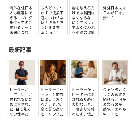
海外在住日本
もうどっちつ
物を与えるだ
海外日本人は
人も顧客にで
かずで優柔不
けでは貧困は
日本が好き、
きる！ブログ
断といわせな
なくならな
嫌い？
を使っての起
い！決断力を
い：アメリカ
業セミナー：
つける３方
でよく使われ
未来につな
法：Don't...
る英語の比喩
げ...
最新記事
ヒーラーが
ヒーラーがセ
ヒーラーがリ
クォンタムタ
「怪しい」と
ッション前後
ピーターに選
ッチの練習を
思われないた
に整えておく
ばれるために
続けると何が
めに大切なこ
べきこと: 安
大切なこと:
変わるのか:
と :目に見え
全で質の高い
一度きりで終
感覚・エネル
ない仕事だ
ヒーリング...
わらず、信...
ギー・ヒー...
か...