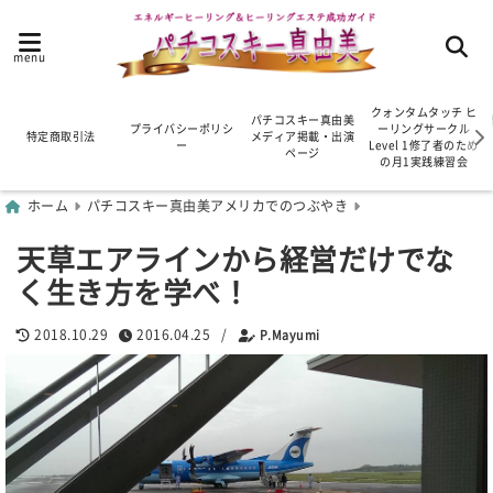
menu
クォンタムタッチ ヒ
パチコスキー真由美
プライバシーポリシ
ーリングサークル
特定商取引法
メディア掲載・出演
ー
Level 1修了者のため
ページ
の月1実践練習会
ホーム
パチコスキー真由美アメリカでのつぶやき
天草エアラインから経営だけでな
く生き方を学べ！
2018.10.29
2016.04.25
/
P.Mayumi