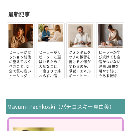
最新記事
ヒーラーがセ
ヒーラーがリ
クォンタムタ
ヒーラーが学
ッション前後
ピーターに選
ッチの練習を
び続けても自
に整えておく
ばれるために
続けると何が
信がつかない
べきこと: 安
大切なこと:
変わるのか:
理由 :資格を
全で質の高い
一度きりで終
感覚・エネル
増やす前に、
ヒーリング...
わらず、信...
ギー・ヒー...
今ある技術...
Mayumi Pachkoski（パチコスキー真由美）