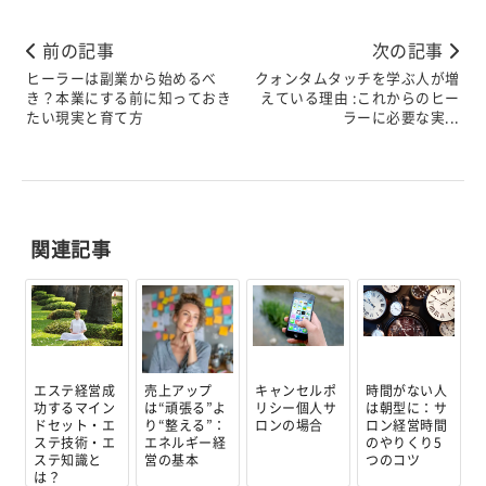
前の記事
次の記事
ヒーラーは副業から始めるべ
クォンタムタッチを学ぶ人が増
き？本業にする前に知っておき
えている理由 :これからのヒー
たい現実と育て方
ラーに必要な実...
関連記事
エステ経営成
売上アップ
キャンセルポ
時間がない人
功するマイン
は“頑張る”よ
リシー個人サ
は朝型に：サ
ドセット・エ
り“整える”：
ロンの場合
ロン経営時間
ステ技術・エ
エネルギー経
のやりくり5
ステ知識と
営の基本
つのコツ
は？