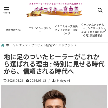
menu
クォンタムタッチ ヒ
パチコスキー真由美
プライバシーポリシ
ーリングサークル
特定商取引法
メディア掲載・出演
ー
Level 1修了者のため
ページ
の月1実践練習会
ホーム
エステ・セラピスト経営マインドセット
地に足のついたヒーラーがこれか
ら選ばれる理由 : 特別に見せる時代
から、信頼される時代へ
2026.04.26
2026.05.12
/
P.Mayumi