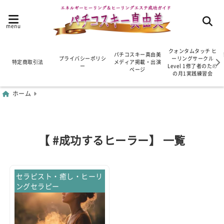
menu
クォンタムタッチ ヒ
パチコスキー真由美
プライバシーポリシ
ーリングサークル
特定商取引法
メディア掲載・出演
ー
Level 1修了者のため
ページ
の月1実践練習会
ホーム
【 #成功するヒーラー】 一覧
セラピスト・癒し・ヒーリ
ングセラピー