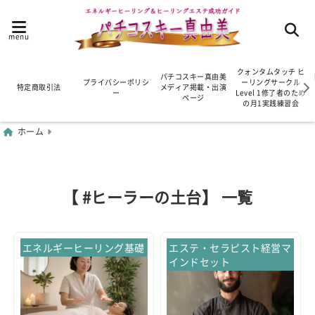
menu
クォンタムタッチ ヒ
パチコスキー真由美
プライバシーポリシ
ーリングサークル
特定商取引法
メディア掲載・出演
ー
Level 1修了者のため
ページ
の月1実践練習会
ホーム
【 #ヒーラーの土台】 一覧
エネルギーヒーリング基礎
エステ・セラピスト経営マ
インドセット