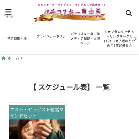
menu
クォンタムタッチ ヒ
パチコスキー真由美
プライバシーポリシ
ーリングサークル
特定商取引法
メディア掲載・出演
ー
Level 1修了者のため
ページ
の月1実践練習会
ホーム
【 スケジュール表】 一覧
エステ・セラピスト経営マ
インドセット