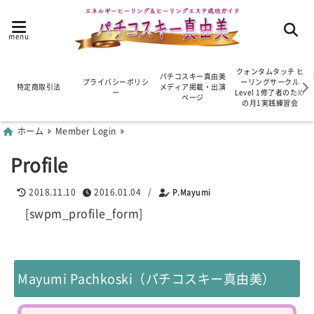
menu
クォンタムタッチ ヒ
パチコスキー真由美
プライバシーポリシ
ーリングサークル
特定商取引法
メディア掲載・出演
ー
Level 1修了者のため
ページ
の月1実践練習会
ホーム
Member Login
Profile
2018.11.10
2016.01.04
/
P.Mayumi
[swpm_profile_form]
Mayumi Pachkoski（パチコスキー真由美）