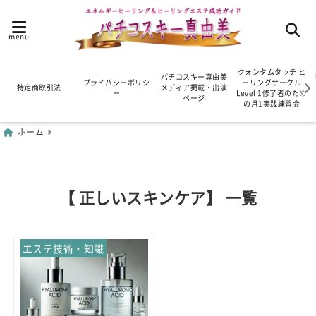
menu
クォンタムタッチ ヒ
パチコスキー真由美
プライバシーポリシ
ーリングサークル
特定商取引法
メディア掲載・出演
ー
Level 1修了者のため
ページ
の月1実践練習会
ホーム
【 正しいスキンケア】 一覧
エステ技術・知識