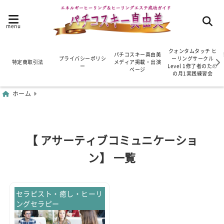
menu
クォンタムタッチ ヒ
パチコスキー真由美
プライバシーポリシ
ーリングサークル
特定商取引法
メディア掲載・出演
ー
Level 1修了者のため
ページ
の月1実践練習会
ホーム
【 アサーティブコミュニケーショ
ン】 一覧
セラピスト・癒し・ヒーリ
ングセラピー